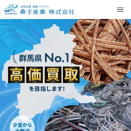
M
e
前
次
n
へ
へ
u